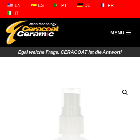
EN
ES
PT
DE
FR
IT
Zum
Inhalt
springen
MENU
Egal welche Frage, CERACOAT ist die Antwort!